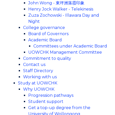
John Wong - 東坪洲落霞印象
Henry Jock Walker - Telekinesis
Zuza Zochowski - Illawara Day and
Night
College governance
Board of Governors
Academic Board
Committees under Academic Board
UOWCHK Management Committee
Commitment to quality
Contact us
Staff Directory
Working with us
Study at UOWCHK
Why UOWCHK
Progression pathways
Student support
Get a top-up degree from the
University of Wollongong