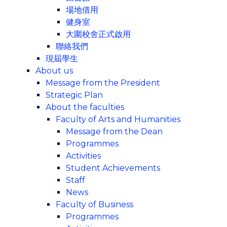
場地借用
健身室
大圍校舍正式啟用
聯絡我們
現屆學生
About us
Message from the President
Strategic Plan
About the faculties
Faculty of Arts and Humanities
Message from the Dean
Programmes
Activities
Student Achievements
Staff
News
Faculty of Business
Programmes