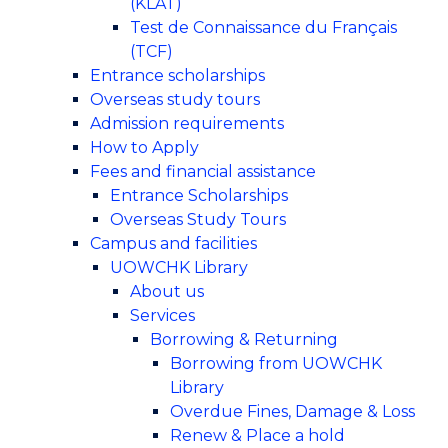
(KLAT)
Test de Connaissance du Français
(TCF)
Entrance scholarships
Overseas study tours
Admission requirements
How to Apply
Fees and financial assistance
Entrance Scholarships
Overseas Study Tours
Campus and facilities
UOWCHK Library
About us
Services
Borrowing & Returning
Borrowing from UOWCHK
Library
Overdue Fines, Damage & Loss
Renew & Place a hold