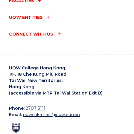
FACULTIES
UOW ENTITIES
CONNECT WITH US
UOW College Hong Kong,
1/F, 18 Che Kung Miu Road,
Tai Wai, New Territories,
Hong Kong
(accessible via MTR Tai Wai Station Exit B)
Phone:
2707 3111
Email:
uowchk-main@uow.edu.au