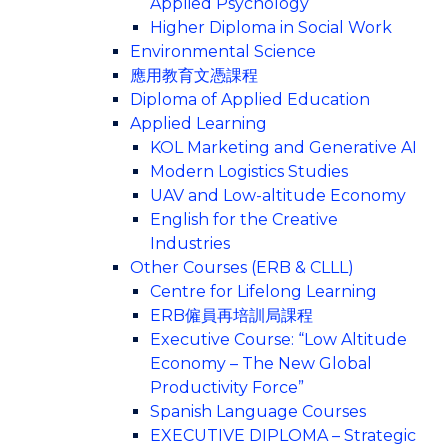
Applied Psychology
Higher Diploma in Social Work
Environmental Science
應用教育文憑課程
Diploma of Applied Education
Applied Learning
KOL Marketing and Generative AI
Modern Logistics Studies
UAV and Low-altitude Economy
English for the Creative
Industries
Other Courses (ERB & CLLL)
Centre for Lifelong Learning
ERB僱員再培訓局課程
Executive Course: “Low Altitude
Economy – The New Global
Productivity Force”
Spanish Language Courses
EXECUTIVE DIPLOMA – Strategic