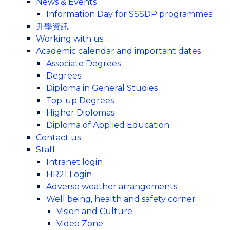
News & Events
Information Day for SSSDP programmes
升學資訊
Working with us
Academic calendar and important dates
Associate Degrees
Degrees
Diploma in General Studies
Top-up Degrees
Higher Diplomas
Diploma of Applied Education
Contact us
Staff
Intranet login
HR21 Login
Adverse weather arrangements
Well being, health and safety corner
Vision and Culture
Video Zone