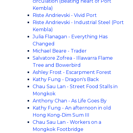
circulation (Beating heart of Port
Kembla)
Riste Andrievski - Vivid Port
Riste Andrievski - Industrial Steel (Port
Kembla)
Julia Flanagan - Everything Has
Changed
Michael Beare - Trader
Salvatore Zofrea - Illawarra Flame
Tree and Bowerbird
Ashley Frost - Escarpment Forest
Kathy Fung - Dragon's Back
Chau Sau Lan - Street Food Stalls in
Mongkok
Anthony Chan - As Life Goes By
Kathy Fung - An afternoon in old
Hong Kong-Dim Sum III
Chau Sau Lan - Workers on a
Mongkok Footbridge