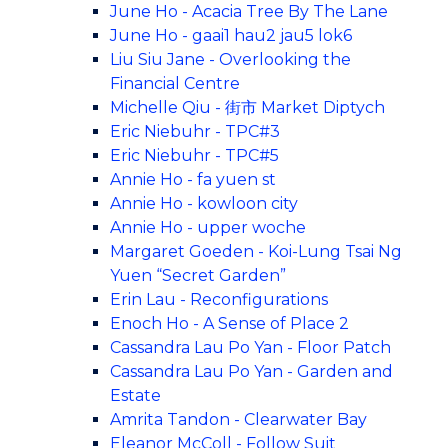
June Ho - Acacia Tree By The Lane
June Ho - gaai1 hau2 jau5 lok6
Liu Siu Jane - Overlooking the
Financial Centre
Michelle Qiu - 街市 Market Diptych
Eric Niebuhr - TPC#3
Eric Niebuhr - TPC#5
Annie Ho - fa yuen st
Annie Ho - kowloon city
Annie Ho - upper woche
Margaret Goeden - Koi-Lung Tsai Ng
Yuen “Secret Garden”
Erin Lau - Reconfigurations
Enoch Ho - A Sense of Place 2
Cassandra Lau Po Yan - Floor Patch
Cassandra Lau Po Yan - Garden and
Estate
Amrita Tandon - Clearwater Bay
Eleanor McColl - Follow Suit