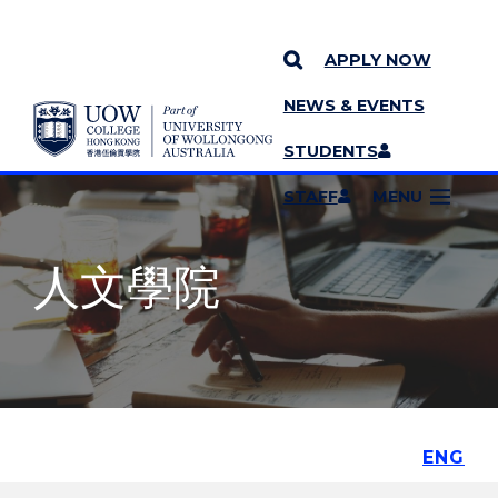
APPLY NOW
NEWS & EVENTS
YOU ARE HERE
SKIP TO CONTENT
STUDENTS
MORE PAGES
STAFF
MENU
人文學院
ENG