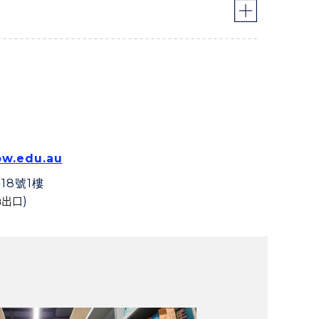
w.edu.au
18號1樓
)
出口
B