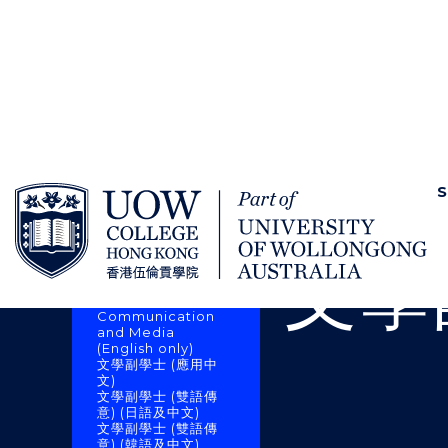
SKIP TO CONTENT
Home
課程資訊
以學
S
語文及傳意
中國語言文學及傳意
（榮譽）文學士
文學
日本研究（榮譽）文
學士
Bachelor of
Communication
and Media
(English only)
文學副學士 (應用中
文)
文學副學士 (雙語傳
意) (日語及中文)
文學副學士 (雙語傳
意) (韓語及中文)