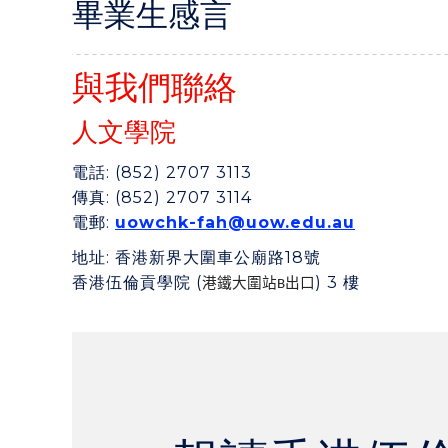
畢業生感言
與我們聯絡
人文學院
電話
: (852) 2707 3113
傳真
: (852) 2707 3114
電郵
:
uowchk-fah@uow.edu.au
地址
: 香港新界大圍車公廟路18號
香港伍倫貢學院 (
) 3 樓
港鐵大圍站
出口
B