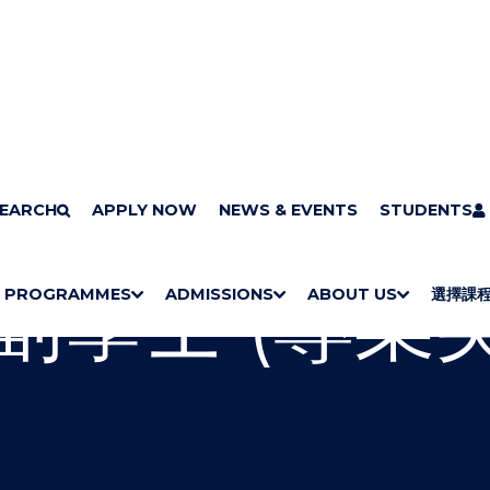
習範疇選擇課程
EARCH
APPLY NOW
語文及傳意
NEWS & EVENTS
文學副學士 (專業英語傳意)
STUDENTS
副學士 (專業
PROGRAMMES
ADMISSIONS
ABOUT US
選擇課
S
"
S
"
S
"
S
"
H
M
H
M
H
M
Bachelor Degrees
Higher Diplomas
Employees Retraining Board (Chinese only)
H
M
O
E
O
E
O
E
O
E
W
N
W
N
W
N
W
N
/
U
/
U
/
U
/
U
H
H
H
H
I
I
I
I
D
D
D
D
E
E
E
E