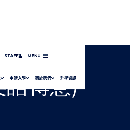
STAFF
MENU
英語傳意)
程
申請入學
關於我們
升學資訊
S
"
S
"
University of Wollongong Top-up Degrees
Diploma in General Studies
Applied Learning
H
M
Admission requirements
International Students
Associate Degrees
Diploma of Applied Education (Chinese only)
How to Apply
Direct Application for SSSDP Places
H
M
Fees and financial assistance
Message from the President
About the faculties
Staff Directory
Vision and Mission
Campus and facilities
Working with us
Strategic Plan
Commitment to quality
Contact us
學士
高級文憑
ERB僱員再培訓局課程
銜接學士
基礎教育文憑
應用學習
入學要求
申請方法
學費、政府資助及獎學金
境外學生
副學士
應用教育文憑課程
O
E
O
E
W
N
W
N
/
U
/
U
H
H
I
I
D
D
E
E