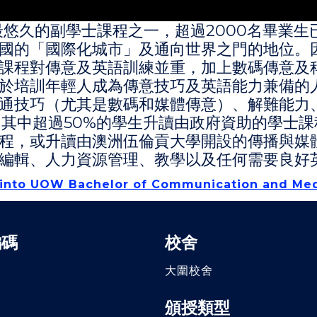
最悠久的副學士課程之一，超過2000名畢業
國的「國際化城市」及通向世界之門的地位。
課程對傳意及英語訓練並重，加上數碼傳意及科
於培訓年輕人成為傳意技巧及英語能力兼備的
通技巧（尤其是數碼和媒體傳意）、解難能力
，其中超過50%的學生升讀由政府資助的學士
程，或升讀由澳洲伍倫貢大學開設的傳播與媒
編輯、人力資源管理、教學以及任何需要良好
e into UOW Bachelor of Communication and Med
編碼
校舍
大圍校舍
頒授類型