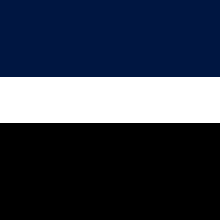
"
"
"
"