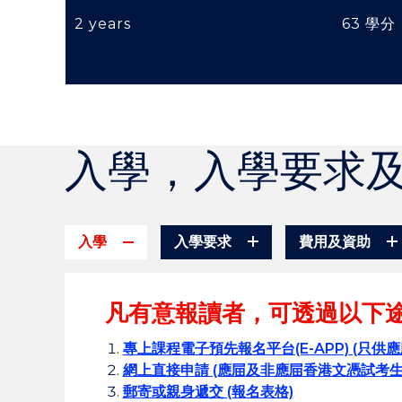
2 years
63 學分
入學，入學要求
入學
入學要求
費用及資助
凡有意報讀者，可透過以下
專上課程電子預先報名平台(E-APP) (只供
網上直接申請 (應屇及非應屇香港文憑試考
郵寄或親身遞交 (報名表格)