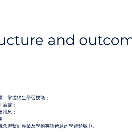
ucture and outco
業，掌握終生學習技能；
和論據；
達訊息；
題；
概念聯繫到專業及學術英語傳意的學習領域中。