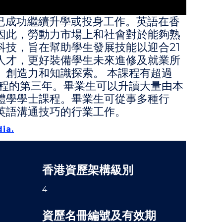
生已成功繼續升學或投身工作。英語在香
因此，勞動力市場上和社會對於能夠熟
技，旨在幫助學生發展技能以迎合21
人才，更好裝備學生未來進修及就業所
、創造力和知識探索。 本課程有超過
課程的第三年。畢業生可以升讀大量由本
體學學士課程。畢業生可從事多種行
英語溝通技巧的行業工作。
ia.
香港資歷架構級別
4
資歷名冊編號及有效期