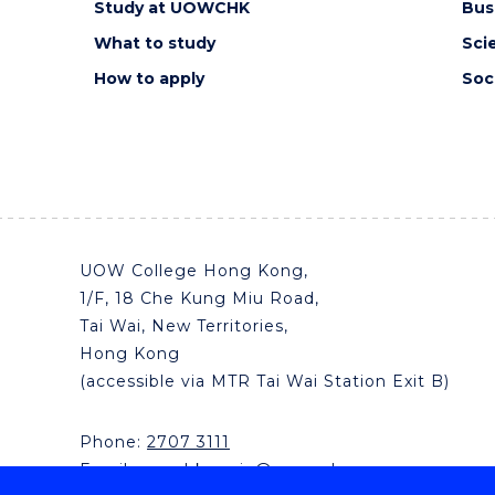
Study at UOWCHK
Bus
What to study
Sci
How to apply
Soc
UOW College Hong Kong,
1/F, 18 Che Kung Miu Road,
Tai Wai, New Territories,
Hong Kong
(accessible via MTR Tai Wai Station Exit B)
Phone:
2707 3111
Email:
uowchk-main@uow.edu.au