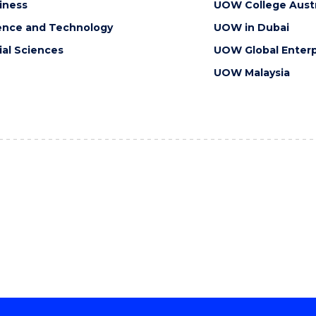
iness
UOW College Austr
ence and Technology
UOW in Dubai
ial Sciences
UOW Global Enterp
UOW Malaysia