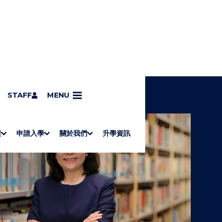
STAFF
MENU
程
申請入學
關於我們
升學資訊
S
"
S
"
University of Wollongong Top-up Degrees
Diploma in General Studies
Applied Learning
H
M
Admission requirements
International Students
Associate Degrees
Diploma of Applied Education (Chinese only)
How to Apply
Direct Application for SSSDP Places
H
M
Fees and financial assistance
Message from the President
About the faculties
Staff Directory
Vision and Mission
Campus and facilities
Working with us
Strategic Plan
Commitment to quality
Contact us
學士
高級文憑
ERB僱員再培訓局課程
銜接學士
基礎教育文憑
應用學習
入學要求
申請方法
學費、政府資助及獎學金
境外學生
副學士
應用教育文憑課程
O
E
O
E
W
N
W
N
/
U
/
U
H
H
I
I
D
D
E
E