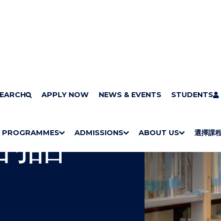
EARCH
關於我們
APPLY NOW
校長的話
NEWS & EVENTS
STUDENTS
的話
PROGRAMMES
ADMISSIONS
ABOUT US
選擇課
S
"
S
"
S
"
S
"
H
M
H
M
H
M
Bachelor Degrees
Higher Diplomas
Employees Retraining Board (Chinese only)
H
M
O
E
O
E
O
E
O
E
W
N
W
N
W
N
W
N
/
U
/
U
/
U
/
U
H
H
H
H
I
I
I
I
D
D
D
D
E
E
E
E