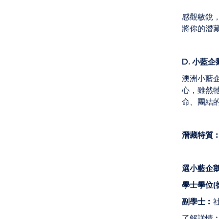
感觀敏銳
將你的潛
D. 小藍企
澳洲小藍
心，雖然
命、團結
潛藏特質
選小藍企
學士學位
(
副學士︰
了解詳情