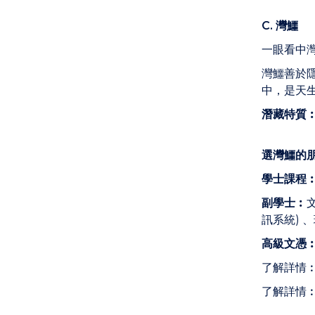
C. 灣鱷
一眼看中
灣鱷善於
中，是天
潛藏特質
選灣鱷的
學士課程
副學士︰
訊系統) 
高級文憑
了解詳情
了解詳情