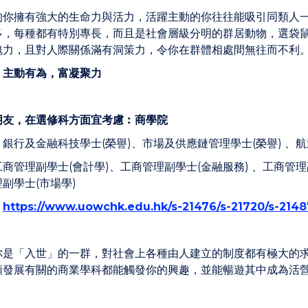
的你擁有強大的生命力與活力，活躍主動的你往往能吸引同類人
多，每種都有特別專長，而且是社會層級分明的群居動物，選袋
魄力，且對人際關係滿有洞策力，令你在群體相處間無往而不利
︰
主動有為，富凝聚力
朋友，在選修科方面宜考慮︰
商學院
︰
銀行及金融科技學士(榮譽)、市場及供應鏈管理學士(榮譽) 、
工商管理副學士(會計學)、工商管理副學士(金融服務) 、工商管理
副學士(市場學)
︰
https://www.uowchk.edu.hk/s-21476/s-21720/s-2148
你是「入世」的一群，對社會上各種由人建立的制度都有極大的
類發展有關的商業學科都能觸發你的興趣，並能暢遊其中成為活