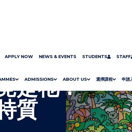
APPLY NOW
NEWS & EVENTS
STUDENTS
STAFF
竟是牠！
AMMES
ADMISSIONS
ABOUT US
選擇課程
申請
S
"
S
"
S
"
S
"
H
M
H
M
Bachelor Degrees
Higher Diplomas
Employees Retraining Board (Chinese only)
H
M
University of Wollongong Top-up Degrees
Diploma in General Studies
Applied Learning
H
M
Admission requirements
International Students
O
E
O
E
O
E
O
E
特質
W
N
W
N
W
N
W
N
/
U
/
U
/
U
/
U
H
H
H
H
I
I
I
I
D
D
D
D
E
E
E
E