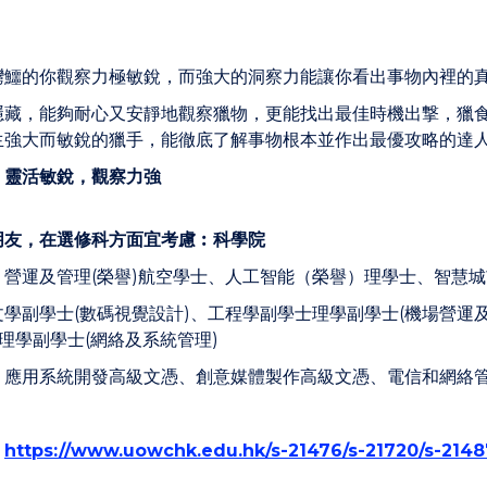
灣鱷的你觀察力極敏銳，而強大的洞察力能讓你看出事物內裡的
隱藏，能夠耐心又安靜地觀察獵物，更能找出最佳時機出撃，獵
生強大而敏銳的獵手，能徹底了解事物根本並作出最優攻略的達
︰
靈活敏銳，觀察力強
朋友，在選修科方面宜考慮︰科學院
︰
營運及管理(榮譽)航空學士、人工智能（榮譽）理學士、智慧城
文學副學士(數碼視覺設計)、工程學副學士理學副學士(機場營運及
、理學副學士(網絡及系統管理)
︰
應用系統開發高級文憑、創意媒體製作高級文憑、電信和網絡
︰
︰
https://www.uowchk.edu.hk/s-21476/s-21720/s-214