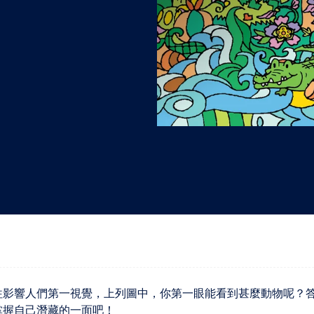
"
"
"
"
往影響人們第一視覺，上列圖中，你第一眼能看到甚麼動物呢？
掌握自己潛藏的一面吧！