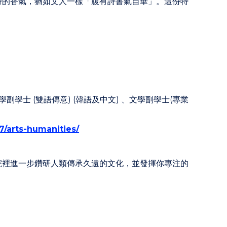
特的香氣，猶如文人一樣「腹有詩書氣自華」。這份特
學副學士 (雙語傳意) (韓語及中文) 、文學副學士(專業
7/arts-humanities/
院裡進一步鑽研人類傳承久遠的文化，並發揮你專注的