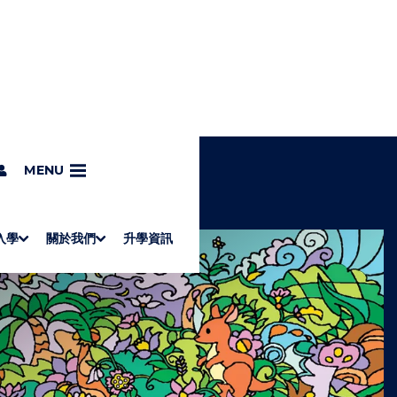
MENU
入學
關於我們
升學資訊
S
"
Associate Degrees
Diploma of Applied Education (Chinese only)
How to Apply
Direct Application for SSSDP Places
H
M
Fees and financial assistance
Message from the President
About the faculties
Staff Directory
Vision and Mission
Campus and facilities
Working with us
Strategic Plan
Commitment to quality
Contact us
學士
高級文憑
ERB僱員再培訓局課程
銜接學士
基礎教育文憑
應用學習
入學要求
申請方法
學費、政府資助及獎學金
境外學生
副學士
應用教育文憑課程
校長的話
學院簡介
教職員名錄
願
校
加入
O
E
W
N
/
U
H
I
D
E