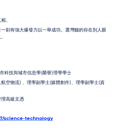
真相。
食一刻有強大爆發力以一舉成功。選灣鱷的你在別人眼
人。
市科技與城市信息學(榮譽)理學學士
航空物流) 、理學副學士(媒體創作)、理學副學士(資
管理高級文憑
87/science-technology