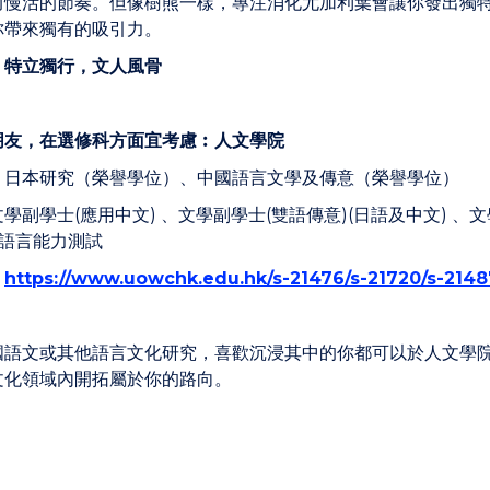
而慢活的節奏。但像樹熊一樣，專注消化尤加利葉會讓你發出獨
你帶來獨有的吸引力。
︰特立獨行，文人風骨
朋友，在選修科方面宜考慮︰人文學院
︰
日本研究（榮譽學位）、中國語言文學及傳意（榮譽學位）
文學副學士(應用中文) 、文學副學士(雙語傳意)(日語及中文) 、文
 語言能力測試
︰
https://www.uowchk.edu.hk/s-21476/s-21720/s-2148
國語文或其他語言文化研究，喜歡沉浸其中的你都可以於人文學
文化領域內開拓屬於你的路向。