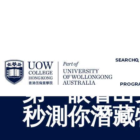
SKIP TO CONTENT
Home
News & Events
SEARCH
第一眼看出
PROGR
S
"
H
M
O
E
秒測你潛藏
W
N
/
U
H
I
D
E