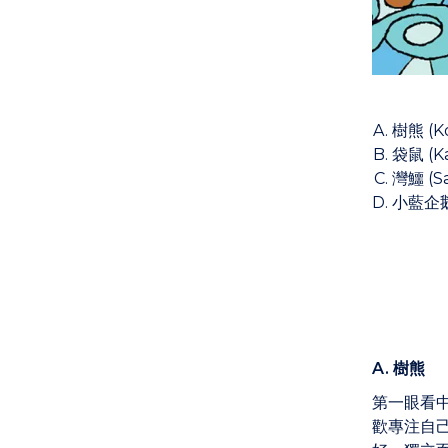
樹熊 (Ko
袋鼠 (K
灣鱷 (Sa
小藍企鵝 
A. 樹熊
第一眼看
歡專注自