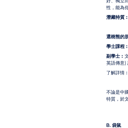
好、獨立
性，能為
潛藏特質
選樹熊的
學士課程
副學士︰
英語傳意)
了解詳情
不論是中
特質，於
B. 袋鼠