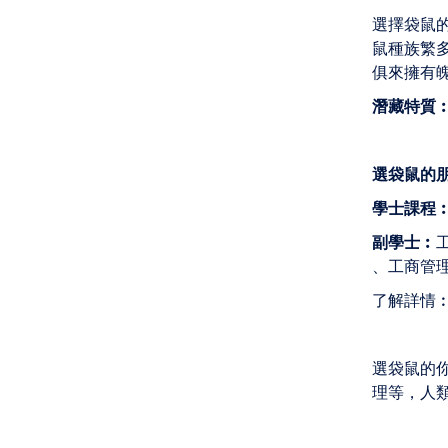
選擇袋鼠
鼠種族繁
俱來擁有
潛藏特質
選袋鼠的
學士課程
副學士︰
、工商管理
了解詳情
選袋鼠的
理等，人