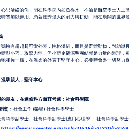
，心思活絡的你，能在科學院內如魚得水。不論是航空學士人工
藏特質加以善用。憑著優秀強大的耐力與拼勁，能在廣闊的世界
鵝
企鵝擁有超超超可愛外表，性格溫馴，而且是群體動物，對幼崽
牠體型小巧，攻擊力弱，但小藍企鵝深明團結就是力量的道理，
的牠和你一樣，在溫柔的外表下堅守本心，必要時會盡一切努力
︰
溫馴親人，堅守本心
鵝的朋友，在選修科方面宜考慮︰社會科學院
銜接
)
︰
社會工作 (榮譽) 社會科學學士
社會科學副學士、社會科學副學士(應用心理學)、社會科學副學士(
︰
https://www.uowchk.edu.hk/s-21476/s-21720/s-21487