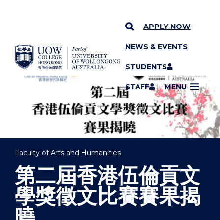
APPLY NOW
NEWS & EVENTS
YOU ARE HERE
SKIP TO CONTENT
STUDENTS
STAFF
MENU
Faculty of Arts and Humanities
第二屆香港伍倫貢文
學獎徵文比賽賽果揭
曉