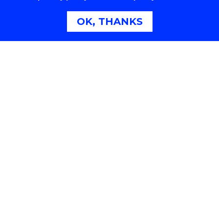
OK, THANKS
香港伍倫貢學院的「營運及管理（榮譽）航空學士」課
程，內容包括機場的運作和管理工作。
現時香港伍倫貢學院設自資學士、副學士、高級文憑、
基礎教育文憑課程等，而「營運及管理（榮譽）航空學
士」課程被納入為「指定專業/界別課程資助計畫」
（SSSDP），當中包括一年級和三年級入學，應屆文
憑試考生可透過聯招系統，申請新學年的一年級入學，
該課程的資助學額為20個，修業期為4年。