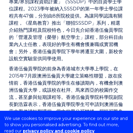
專業/界別課程資助計畫」（SSSDP）中的自資學士學
位課程。2023學年被納入SSSDP的第一年學士學位課
程共有47個，分別由8所院校提供。為讓同學認識有關
課程，《星島教育》推出「聯招SSSDP」系列，精選
介紹熱門課程及院校特色，今日先介紹香港伍倫貢學院
的「營運及管理（榮譽）航空學士」課程，部分科目由
業內人士任教，表現好的學生有機會獲兼職或實習機
會；另外，香港伍倫貢學院下學年將遷至大圍，新校舍
設航空實驗室供同學使用。
香港伍倫貢學院的前身為香港城市大學專上學院，在
2015年7月跟澳洲伍倫貢大學建立策略性聯盟，故在疫
情前，香港伍倫貢學院的學生在修讀期內，有機會到澳
洲伍倫貢大學，或該校在杜拜、馬來西亞的校園作交
流，甚至參與短期課程等。香港伍倫貢學院科學院副院
長劉浩霖表示，香港伍倫貢學院學生可申請到澳洲伍倫
貢大學修讀短期課程，當中的學分可轉移，屆時可豁免
We use cookies to improve your experience on our site and
部分學分。
to show you personalised advertising. To find out more,
read our
privacy policy and cookie policy