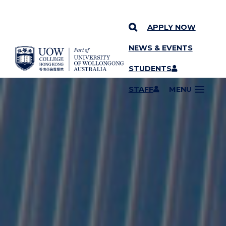
APPLY NOW
NEWS & EVENTS
YOU ARE HERE
SKIP TO CONTENT
STUDENTS
STAFF
MENU