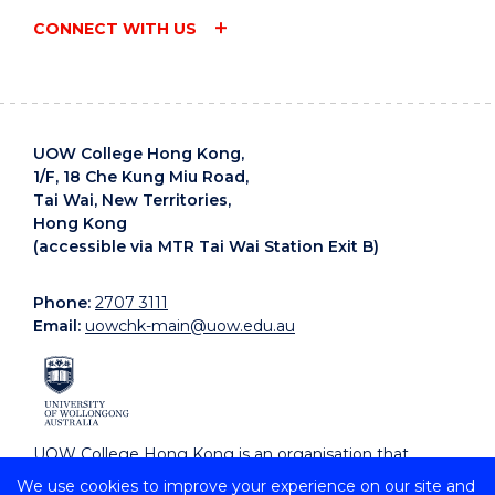
CONNECT WITH US
UOW College Hong Kong,
1/F, 18 Che Kung Miu Road,
Tai Wai, New Territories,
Hong Kong
(accessible via MTR Tai Wai Station Exit B)
Phone:
2707 3111
Email:
uowchk-main@uow.edu.au
UOW College Hong Kong is an organisation that
supports, embraces and celebrates diverse cultures.
We use cookies to improve your experience on our site and