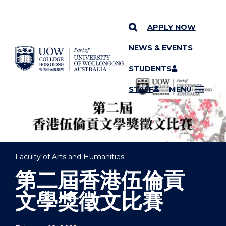
APPLY NOW
NEWS & EVENTS
YOU ARE HERE
SKIP TO CONTENT
STUDENTS
STAFF
MENU
Faculty of Arts and Humanities
第二屆香港伍倫貢
文學獎徵文比賽