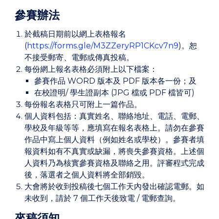
參賽辦法
於截稿日期前以網上表格報名
(
https://forms.gle/M3ZZeryRP1CKcv7n9
)。恕
不接受郵寄、電郵或傳真投稿。
每份網上報名表格必須附上以下檔案：
參賽作品 WORD 版本及 PDF 版本各一份；及
在校證明/ 學生證副本 (JPG 檔或 PDF 檔皆可)
每份報名表格只可附上一篇作品。
個人資料包括：真實姓名、聯絡地址、電話、電郵、
學校及年級等等，應填寫在報名表格上。請勿在參賽
作品中寫上個人資料（例如姓名或學校）。參賽者填
報資料如有不真實或缺漏，將喪失參賽資格。上述個
人資料乃為核實參賽資格及聯絡之用。評審程式完成
後，落選者之個人資料將全部銷毀。
大會將於收到投稿後七個工作天內發出確認電郵。如
未收到，請於 7 個工作天後致電 / 電郵查詢。
來稿須知