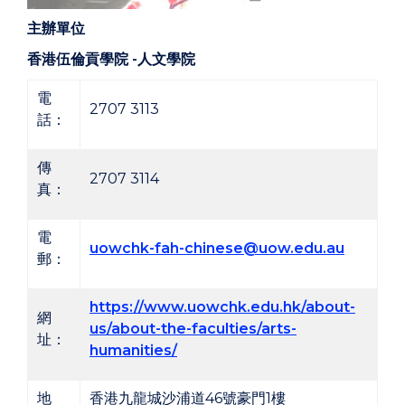
主辦單位
香港伍倫貢學院
-
人文學院
電
2707 3113
話：
傳
2707 3114
真：
電
uowchk-
fah-chinese
@uow.edu.au
郵：
https://www.uowchk.edu.hk/about-
網
us/about-the-faculties/arts-
址：
humanities/
地
香港九龍城沙浦道46號豪門1樓