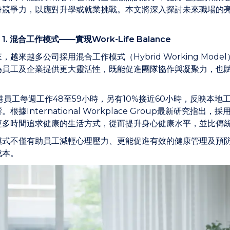
身競爭力，以應對升學或就業挑戰。本文將深入探討未來職場的
：
1.
混合工作模式
——
實現
Work-Life Balance
，越來越多公司採用混合工作模式（Hybrid Working M
為員工及企業提供更大靈活性，既能促進團隊協作與凝聚力，也
港員工每週工作48至59小時，另有10%接近60小時，反映本
。根據International Workplace Group最新研
更多時間追求健康的生活方式，從而提升身心健康水平，並比傳
模式不僅有助員工減輕心理壓力、更能促進有效的健康管理及預
成本。