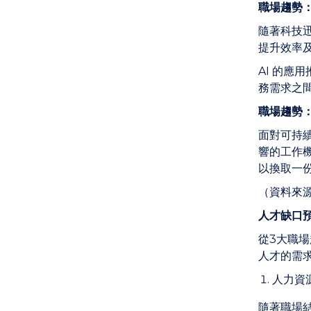
職場趨勢
隨著科技
提升效率
AI 的應用
務需求之
職場趨勢
面對可持
響的工作
以換取一
（資料來
人才缺口
從3大職
人才的需
人力資
隨著職場