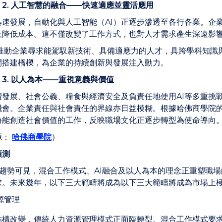
：
2.
人工智慧的融合
——
快速適應並靈活應用
迅速發展，自動化與人工智能（AI）正逐步滲透至各行各業。企
及降低成本。這不僅改變了工作方式，也對人才需求產生深遠影
推動
企業尋求能駕馭新技術、具備適應力的人才，具跨學科知識
間搭建橋樑，為企業的持續創新與發展注入動力。
：
3.
以人為本
——
重視意義與價值
續發展、社會公義、糧食與經濟安全及負責任地使用AI等多重挑
機會。企業責任與社會責任的界線亦日益模糊。根據哈佛商學院
份能創造社會價值的工作，反映職場文化正逐步轉型為使命導向
源：
哈佛商學院
）
預測
場趨勢可見，混合工作模式、AI融合及以人為本的理念正重塑職
求。未來幾年，以下三大範疇將成為以下三大範疇將成為市場上
源管理
結構改變，傳統人力資源管理模式正面臨轉型。混合工作模式要