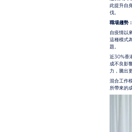
此提升自
伐。
職場趨勢
自疫情以來
這種模式
題。
近30%香
成不良影響
力，騰出
混合工作
所帶來的