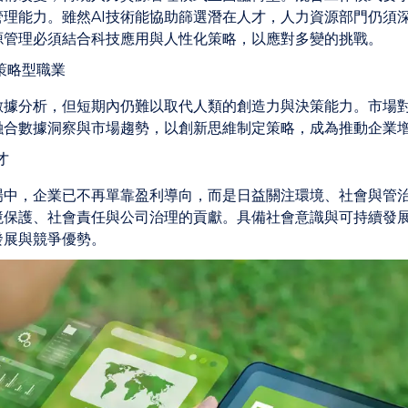
管理能力。雖然AI技術能協助篩選潛在人才，人力資源部門仍須
源管理必須結合科技應用與人性化策略，以應對多變的挑戰。
策略型職業
長數據分析，但短期內仍難以取代人類的創造力與決策能力。市場
融合數據洞察與市場趨勢，以創新思維制定策略，成為推動企業
才
場中，企業已不再單靠盈利導向，而是日益關注環境、社會與管治（
境保護、社會責任與公司治理的貢獻。具備社會意識與可持續發
發展與競爭優勢。