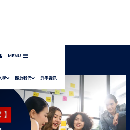
MENU
入學
關於我們
升學資訊
S
"
Associate Degrees
Diploma of Applied Education (Chinese only)
How to Apply
Direct Application for SSSDP Places
H
M
Fees and financial assistance
Message from the President
About the faculties
Staff Directory
Vision and Mission
Campus and facilities
Working with us
Strategic Plan
Commitment to quality
Contact us
學士
高級文憑
ERB僱員再培訓局課程
銜接學士
基礎教育文憑
應用學習
入學要求
申請方法
學費、政府資助及獎學金
境外學生
副學士
應用教育文憑課程
校長的話
學院簡介
教職員名錄
願
校
加入
O
E
W
N
/
U
H
I
D
E