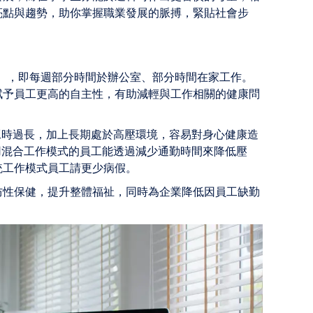
亮點與趨勢，助你掌握職業發展的脈搏，緊貼社會步
odel），即每週部分時間於辦公室、部分時間在家工作。
賦予員工更高的自主性，有助減輕與工作相關的健康問
地工時過長，加上長期處於高壓環境，容易對身心健康造
究指出，採用混合工作模式的員工能透過減少通勤時間來降低壓
統工作模式員工請更少病假。
防性保健，提升整體福祉，同時為企業降低因員工缺勤