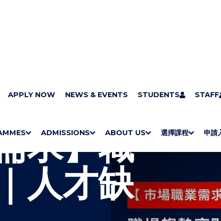
APPLY NOW
NEWS & EVENTS
STUDENTS
STAFF
需求】職
AMMES
ADMISSIONS
ABOUT US
選擇課程
申請
S
"
S
"
S
"
S
"
H
M
H
M
Bachelor Degrees
Higher Diplomas
Employees Retraining Board (Chinese only)
H
M
University of Wollongong Top-up Degrees
Diploma in General Studies
Applied Learning
H
M
Admission requirements
International Students
O
E
O
E
O
E
O
E
｜人才缺
W
N
W
N
W
N
W
N
/
U
/
U
/
U
/
U
H
H
H
H
I
I
I
I
D
D
D
D
E
E
E
E