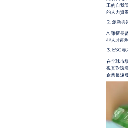
工的自我
的人力資
創新與
AI雖擅
些人才能
ESG專
在全球市
視其對環
企業長遠