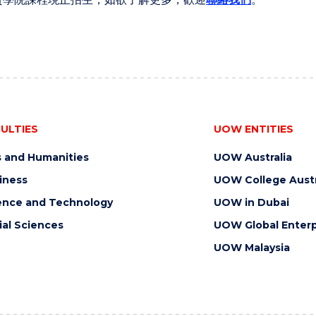
ULTIES
UOW ENTITIES
s and Humanities
UOW Australia
iness
UOW College Austr
ence and Technology
UOW in Dubai
ial Sciences
UOW Global Enterp
UOW Malaysia