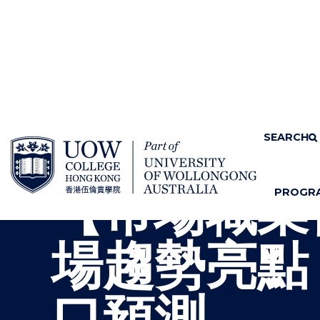
SKIP TO CONTENT
Home
News & Events
SEARCH
【市場職業
PROGR
S
"
H
M
O
E
場趨勢亮點
W
N
/
U
H
I
口預測
D
E