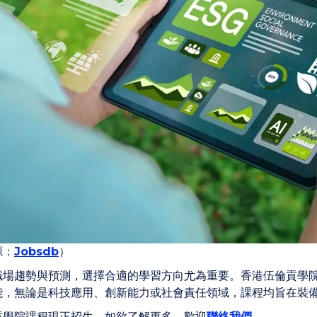
源：
Jobsdb
）
職場趨勢與預測，選擇合適的學習方向尤為重要。香港伍倫貢學
能，無論是科技應用、創新能力或社會責任領域，課程均旨在裝
貢學院課程現正招生，如欲了解更多，歡迎
聯絡我們
。