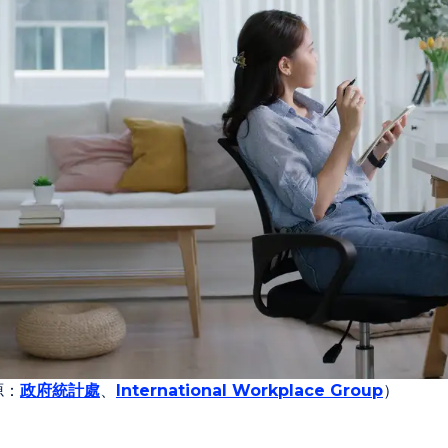
源：
政府統計處
、
International Workplace Group
）